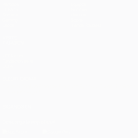
Partidos
Equipos
UEFA.tv
Noticias
Sorteos
Historia
Gaming
Sobre
Datos
Tienda (clubes)
VISITE
TAMBIÉN
UEFA.com
Fundación de la
UEFA
ELEGIR IDIOMA
Español
English
Français
Deutsch
Русский
Español
Italiano
Português
العربية
SÍGANOS EN
Descarga la app oficial