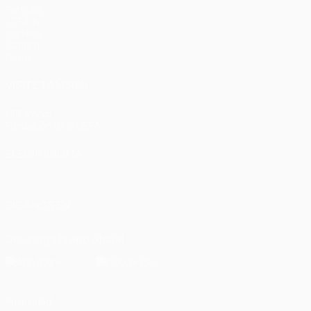
Partidos
UEFA.tv
Sorteos
Gaming
Datos
VISITE TAMBIÉN
UEFA.com
Fundación de la UEFA
ELEGIR IDIOMA
Español
English
Français
Deutsch
Русский
Español
Italiano
SÍGANOS EN
Descarga la app oficial
Privacidad