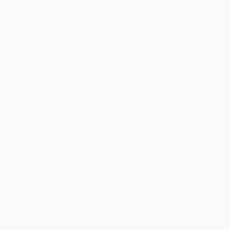
Partidos
Equipos
UEFA.tv
Noticias
Sorteos
Historia
Gaming
Sobre
Datos
Tienda (clubes)
VISITE
TAMBIÉN
UEFA.com
Fundación de la
UEFA
ELEGIR IDIOMA
Español
English
Français
Deutsch
Русский
Español
Italiano
Português
العربية
SÍGANOS EN
Descarga la app oficial