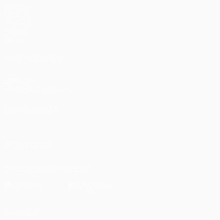
Partidos
UEFA.tv
Sorteos
Gaming
Datos
VISITE TAMBIÉN
UEFA.com
Fundación de la UEFA
ELEGIR IDIOMA
Español
English
Français
Deutsch
Русский
Español
Italiano
SÍGANOS EN
Descarga la app oficial
Privacidad