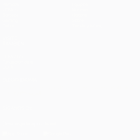
Partidos
Equipos
UEFA.tv
Noticias
Sorteos
Historia
Gaming
Sobre
Datos
Tienda (clubes)
VISITE
TAMBIÉN
UEFA.com
Fundación de la
UEFA
ELEGIR IDIOMA
Español
English
Français
Deutsch
Русский
Español
Italiano
Português
العربية
SÍGANOS EN
Descarga la app oficial