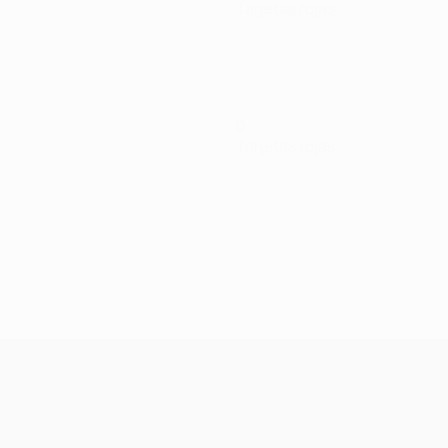
Tarjetas rojas
0
Tarjetas rojas