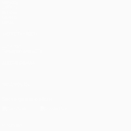
Partidos
UEFA.tv
Sorteos
Gaming
Datos
VISITE TAMBIÉN
UEFA.com
Fundación de la UEFA
ELEGIR IDIOMA
Español
English
Français
Deutsch
Русский
Español
Italiano
SÍGANOS EN
Descarga la app oficial
Privacidad