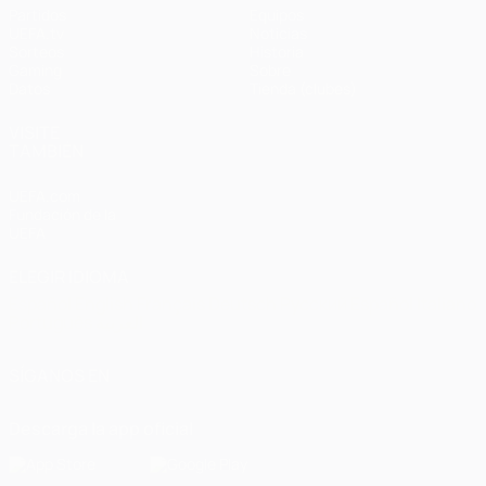
Partidos
Equipos
UEFA.tv
Noticias
Sorteos
Historia
Gaming
Sobre
Datos
Tienda (clubes)
VISITE
TAMBIÉN
UEFA.com
Fundación de la
UEFA
ELEGIR IDIOMA
Español
English
Français
Deutsch
Русский
Español
Italiano
Português
العربية
SÍGANOS EN
Descarga la app oficial