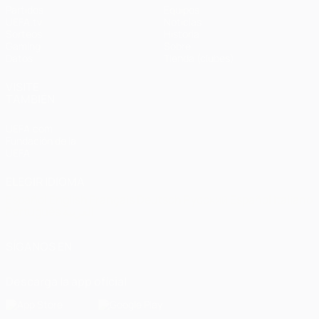
Partidos
Equipos
UEFA.tv
Noticias
Sorteos
Historia
Gaming
Sobre
Datos
Tienda (clubes)
VISITE
TAMBIÉN
UEFA.com
Fundación de la
UEFA
ELEGIR IDIOMA
Español
English
Français
Deutsch
Русский
Español
Italiano
Português
العربية
SÍGANOS EN
Descarga la app oficial