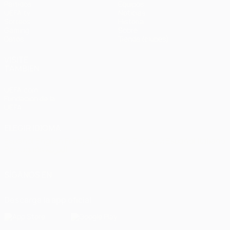
Partidos
Equipos
UEFA.tv
Noticias
Sorteos
Historia
Gaming
Sobre
Datos
Tienda (clubes)
VISITE
TAMBIÉN
UEFA.com
Fundación de la
UEFA
ELEGIR IDIOMA
Español
English
Français
Deutsch
Русский
Español
Italiano
Português
العربية
SÍGANOS EN
Descarga la app oficial