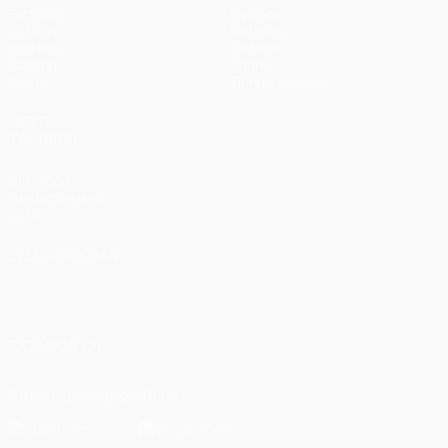
Partidos
Equipos
UEFA.tv
Noticias
Sorteos
Historia
Gaming
Sobre
Datos
Tienda (clubes)
VISITE
TAMBIÉN
UEFA.com
Fundación de la
UEFA
ELEGIR IDIOMA
Español
English
Français
Deutsch
Русский
Español
Italiano
Português
العربية
SÍGANOS EN
Descarga la app oficial