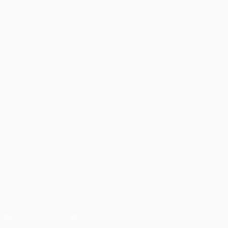
Partidos
Equipos
UEFA.tv
Noticias
Sorteos
Historia
Gaming
Sobre
Datos
Tienda (clubes)
VISITE
TAMBIÉN
UEFA.com
Fundación de la
UEFA
ELEGIR IDIOMA
Español
English
Français
Deutsch
Русский
Español
Italiano
Português
العربية
SÍGANOS EN
Descarga la app oficial