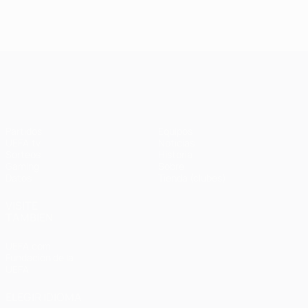
UEFA Champions League
Partidos
Equipos
UEFA.tv
Noticias
Sorteos
Historia
Gaming
Sobre
Datos
Tienda (clubes)
VISITE
TAMBIÉN
UEFA.com
Fundación de la
UEFA
ELEGIR IDIOMA