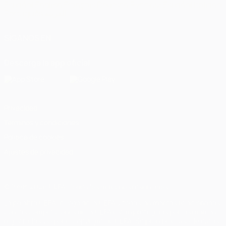
Español
English
Français
Deutsch
Русский
Español
Italiano
Português
العربية
SÍGANOS EN
Descarga la app oficial
Privacidad
Términos y condiciones
Política de cookies
Ajustes de privacidad
© 1998-2026 UEFA. Todos los derechos reservados
La palabra UEFA, el logo de la UEFA y todas las marcas relacionadas
con las competiciones de la UEFA están protegidas por las marcas
registradas y/o por el copyright de UEFA. Se prohíbe el uso de estas