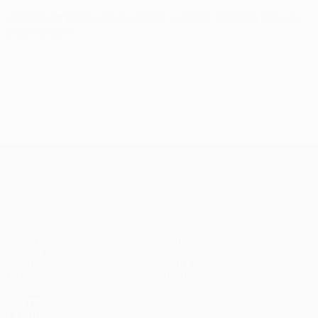
UEFA Champions League
mar 7 jul 2026
· Primera fase de
clasificación
UEFA Champions League
Partidos
Equipos
UEFA.tv
Noticias
Sorteos
Historia
Gaming
Sobre
Datos
Tienda (clubes)
VISITE
TAMBIÉN