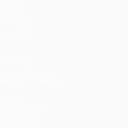
UEFA.com
Fundación de la
UEFA
ELEGIR IDIOMA
Español
English
Français
Deutsch
Русский
Español
Italiano
Português
العربية
SÍGANOS EN
Descarga la app oficial
Privacidad
Términos y condiciones
Política de cookies
Ajustes de privacidad