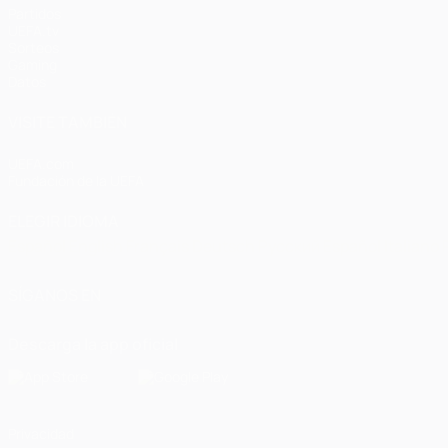
Partidos
UEFA.tv
Sorteos
Gaming
Datos
VISITE TAMBIÉN
UEFA.com
Fundación de la UEFA
ELEGIR IDIOMA
Español
English
Français
Deutsch
Русский
Español
Italiano
SÍGANOS EN
Descarga la app oficial
Privacidad