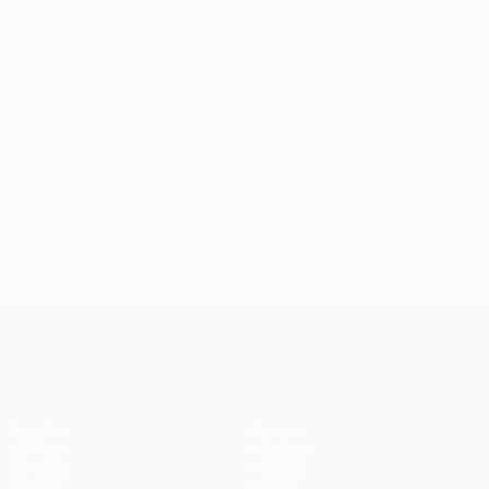
UEFA Champions League
Partidos
Equipos
UEFA.tv
Noticias
Sorteos
Historia
Gaming
Sobre