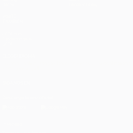
Datos
Tienda (clubes)
VISITE
TAMBIÉN
UEFA.com
Fundación de la
UEFA
ELEGIR IDIOMA
Español
English
Français
Deutsch
Русский
Español
Italiano
Português
العربية
SÍGANOS EN
Descarga la app oficial
Privacidad
Términos y condiciones