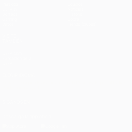
Partidos
Equipos
UEFA.tv
Noticias
Sorteos
Historia
Gaming
Sobre
Datos
Tienda (clubes)
VISITE
TAMBIÉN
UEFA.com
Fundación de la
UEFA
ELEGIR IDIOMA
Español
English
Français
Deutsch
Русский
Español
Italiano
Português
العربية
SÍGANOS EN
Descarga la app oficial