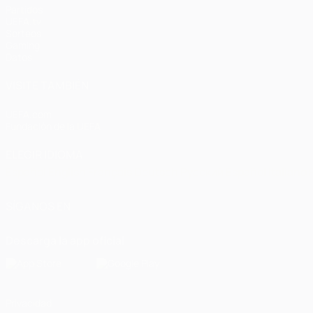
Partidos
UEFA.tv
Sorteos
Gaming
Datos
VISITE TAMBIÉN
UEFA.com
Fundación de la UEFA
ELEGIR IDIOMA
Español
English
Français
Deutsch
Русский
Español
Italiano
SÍGANOS EN
Descarga la app oficial
Privacidad