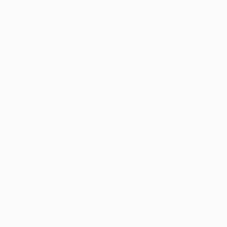
Partidos
Equipos
UEFA.tv
Noticias
Sorteos
Historia
Gaming
Sobre
Datos
Tienda (clubes)
VISITE
TAMBIÉN
UEFA.com
Fundación de la
UEFA
ELEGIR IDIOMA
Español
English
Français
Deutsch
Русский
Español
Italiano
Português
العربية
SÍGANOS EN
Descarga la app oficial