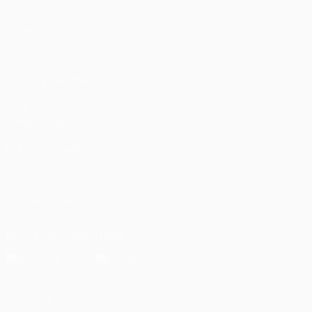
Partidos
UEFA.tv
Sorteos
Gaming
Datos
VISITE TAMBIÉN
UEFA.com
Fundación de la UEFA
ELEGIR IDIOMA
Español
English
Français
Deutsch
Русский
Español
Italiano
SÍGANOS EN
Descarga la app oficial
Privacidad