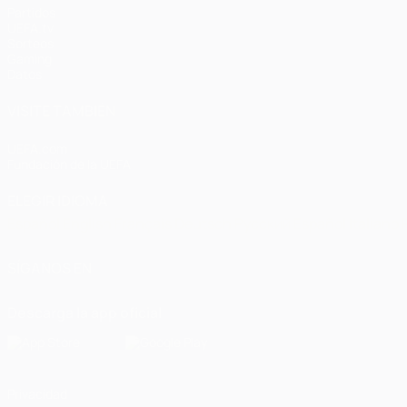
Partidos
UEFA.tv
Sorteos
Gaming
Datos
VISITE TAMBIÉN
UEFA.com
Fundación de la UEFA
ELEGIR IDIOMA
Español
English
Français
Deutsch
Русский
Español
Italiano
SÍGANOS EN
Descarga la app oficial
Privacidad