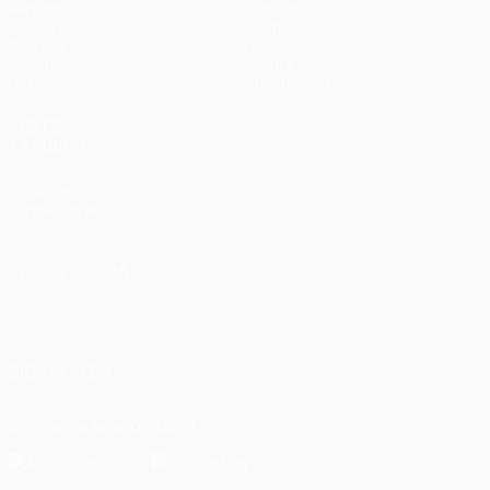
Partidos
Equipos
UEFA.tv
Noticias
Sorteos
Historia
Gaming
Sobre
Datos
Tienda (clubes)
VISITE
TAMBIÉN
UEFA.com
Fundación de la
UEFA
ELEGIR IDIOMA
Español
English
Français
Deutsch
Русский
Español
Italiano
Português
العربية
SÍGANOS EN
Descarga la app oficial