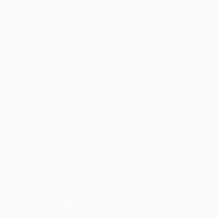
Partidos
Equipos
UEFA.tv
Noticias
Sorteos
Historia
Gaming
Sobre
Datos
Tienda (clubes)
VISITE
TAMBIÉN
UEFA.com
Fundación de la
UEFA
ELEGIR IDIOMA
Español
English
Français
Deutsch
Русский
Español
Italiano
Português
العربية
SÍGANOS EN
Descarga la app oficial