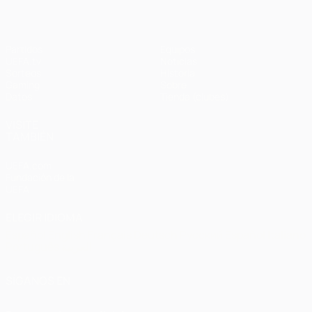
Partidos
Equipos
UEFA.tv
Noticias
Sorteos
Historia
Gaming
Sobre
Datos
Tienda (clubes)
VISITE
TAMBIÉN
UEFA.com
Fundación de la
UEFA
ELEGIR IDIOMA
Español
English
Français
Deutsch
Русский
Español
Italiano
Português
العربية
SÍGANOS EN