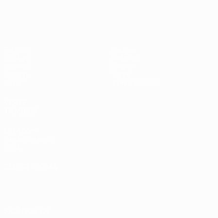
UEFA Champions League
Thierry
Henry
Partidos
Equipos
UEFA.tv
Noticias
Sorteos
Historia
Gaming
Sobre
Datos
Tienda (clubes)
VISITE
TAMBIÉN
UEFA.com
Fundación de la
UEFA
ELEGIR IDIOMA
Español
English
Français
Deutsch
Русский
Español
Italiano
Português
العربية
SÍGANOS EN