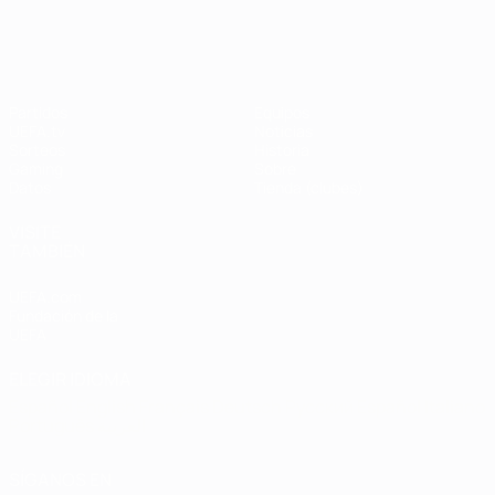
UEFA Champions League
Thierry
Henry
Partidos
Equipos
UEFA.tv
Noticias
Sorteos
Historia
Gaming
Sobre
Datos
Tienda (clubes)
VISITE
TAMBIÉN
UEFA.com
Fundación de la
UEFA
ELEGIR IDIOMA
Español
English
Français
Deutsch
Русский
Español
Italiano
Português
العربية
SÍGANOS EN