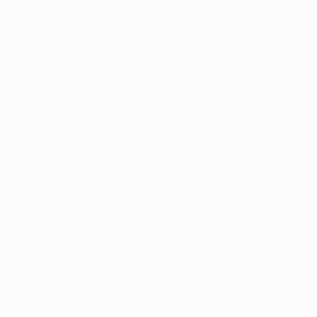
UEFA Champions League
Thierry
Henry
Partidos
Equipos
UEFA.tv
Noticias
Sorteos
Historia
Gaming
Sobre
Datos
Tienda (clubes)
VISITE
TAMBIÉN
UEFA.com
Fundación de la
UEFA
ELEGIR IDIOMA
Español
English
Français
Deutsch
Русский
Español
Italiano
Português
العربية
SÍGANOS EN