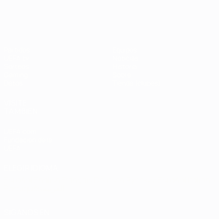
UEFA Champions League
Thierry
Henry
Partidos
Equipos
UEFA.tv
Noticias
Sorteos
Historia
Gaming
Sobre
Datos
Tienda (clubes)
VISITE
TAMBIÉN
UEFA.com
Fundación de la
UEFA
ELEGIR IDIOMA
Español
English
Français
Deutsch
Русский
Español
Italiano
Português
العربية
SÍGANOS EN