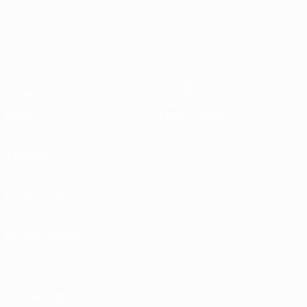
UEFA Champions League
Thierry
Henry
Partidos
Equipos
UEFA.tv
Noticias
Sorteos
Historia
Gaming
Sobre
Datos
Tienda (clubes)
VISITE
TAMBIÉN
UEFA.com
Fundación de la
UEFA
ELEGIR IDIOMA
Español
English
Français
Deutsch
Русский
Español
Italiano
Português
العربية
SÍGANOS EN