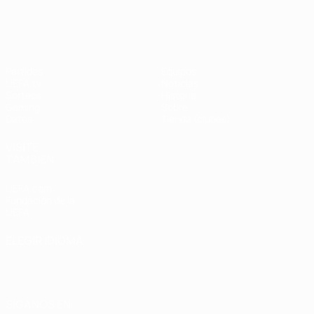
UEFA Champions League
Thierry
Henry
Partidos
Equipos
UEFA.tv
Noticias
Sorteos
Historia
Gaming
Sobre
Datos
Tienda (clubes)
VISITE
TAMBIÉN
UEFA.com
Fundación de la
UEFA
ELEGIR IDIOMA
Español
English
Français
Deutsch
Русский
Español
Italiano
Português
العربية
SÍGANOS EN