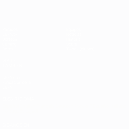
UEFA Champions League
Thierry
Henry
Partidos
Equipos
UEFA.tv
Noticias
Sorteos
Historia
Gaming
Sobre
Datos
Tienda (clubes)
VISITE
TAMBIÉN
UEFA.com
Fundación de la
UEFA
ELEGIR IDIOMA
Español
English
Français
Deutsch
Русский
Español
Italiano
Português
العربية
SÍGANOS EN