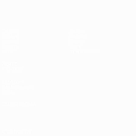
UEFA Champions League
Thierry
Henry
Partidos
Equipos
UEFA.tv
Noticias
Sorteos
Historia
Gaming
Sobre
Datos
Tienda (clubes)
VISITE
TAMBIÉN
UEFA.com
Fundación de la
UEFA
ELEGIR IDIOMA
Español
English
Français
Deutsch
Русский
Español
Italiano
Português
العربية
SÍGANOS EN