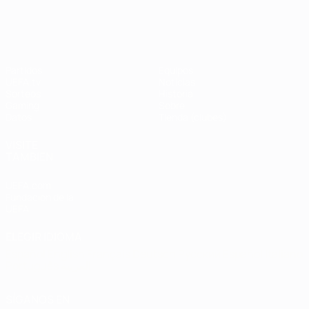
UEFA Champions League
Thierry
Henry
Partidos
Equipos
UEFA.tv
Noticias
Sorteos
Historia
Gaming
Sobre
Datos
Tienda (clubes)
VISITE
TAMBIÉN
UEFA.com
Fundación de la
UEFA
ELEGIR IDIOMA
Español
English
Français
Deutsch
Русский
Español
Italiano
Português
العربية
SÍGANOS EN