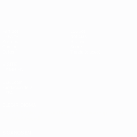
UEFA Champions League
Thierry
Henry
Partidos
Equipos
UEFA.tv
Noticias
Sorteos
Historia
Gaming
Sobre
Datos
Tienda (clubes)
VISITE
TAMBIÉN
UEFA.com
Fundación de la
UEFA
ELEGIR IDIOMA
Español
English
Français
Deutsch
Русский
Español
Italiano
Português
العربية
SÍGANOS EN