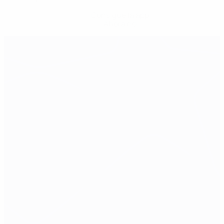
Consigue la app
Ahora no