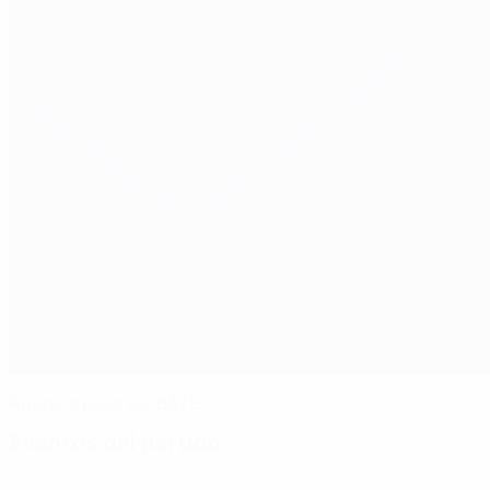
Agónico pase del BATE
Eventos del partido