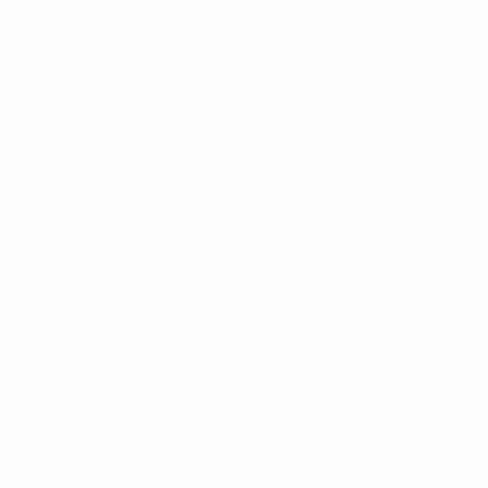
Consíguela