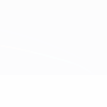
Consíguela