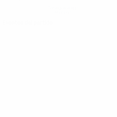
Consigue la app
Ahora no
Eventos del partido