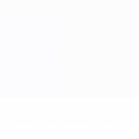
es oficiales? ¡Consigue la aplicación ahora!