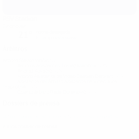
PSV Stadion
Eindhoven
noche despejada
21°
El campo está suave
Árbitros
Árbitro
Slavko Vinčić
SVN
Árbitros asistentes
Tomaž Klančnik
SVN
Andraž Kovačič
SVN
Árbitro Asistente de Vídeo
Bastian Dankert
GER
Asistente del Árbitro Asistente de Vídeo
Jure
Praprotnik
SVN
Cuarto árbitro
Rade Obrenovič
SVN
Dossiers de prensa
Obtén información detallada y actualizada de cada partido.
Ir a los dossier de prensa