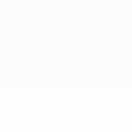
es oficiales? ¡Consigue la aplicación ahora!