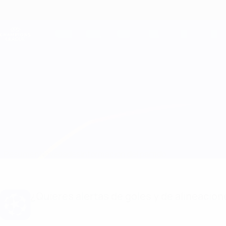
Saltar
al
contenido
Champions League oficial
principal
Resultados en directo y Fantasy
UEFA Champions League
Bayern München vs Viktoria Plzeň
Resumen
Novedades
Información del partido
¿Quieres alertas de goles y de alineacion