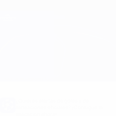
Saltar
al
contenido
Champions League oficial
Consíguela
principal
Resultados en directo y Fantasy
UEFA Champions League
Bayern München vs Viktoria Plzeň
Resumen
Novedades
Información del partido
¿Quieres alertas de goles y de
alineaciones oficiales? ¡Consigue la
aplicación ahora!