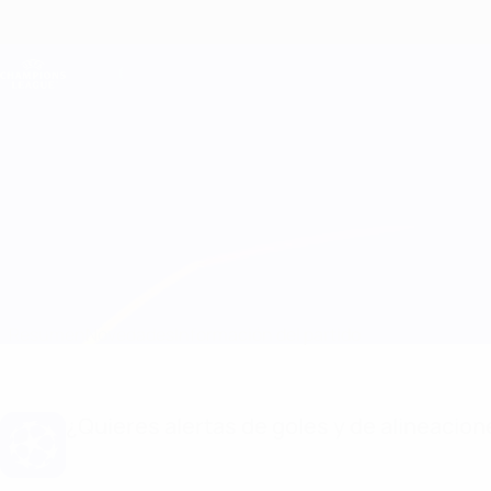
Saltar
al
contenido
Champions League oficial
principal
Resultados en directo y Fantasy
UEFA Champions League
Ajax vs Liverpool
Resumen
Novedades
Información del partido
¿Quieres alertas de goles y de alineacion