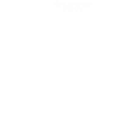
Consigue la app
Ahora no