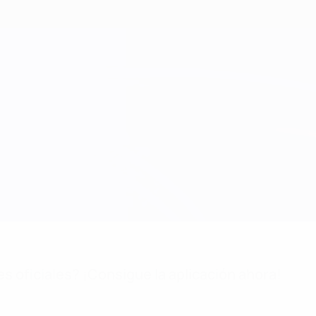
es oficiales? ¡Consigue la aplicación ahora!