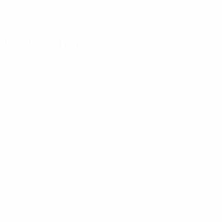
Consigue la app
Ahora no
Eventos del partido