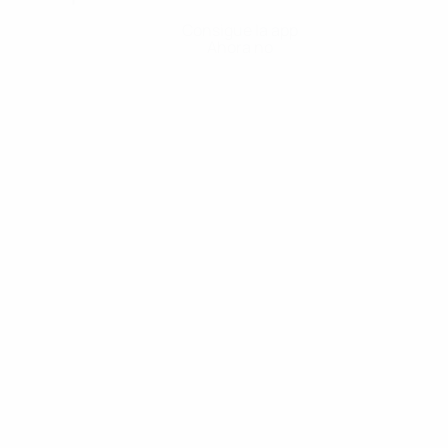
Consigue la app
Ahora no