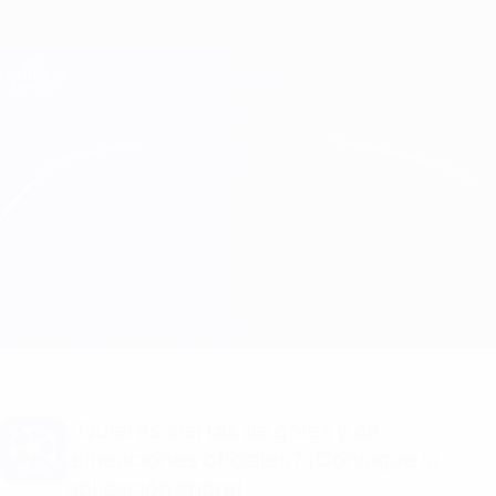
Saltar
al
contenido
Champions League oficial
Consíguela
principal
Resultados en directo y Fantasy
UEFA Champions League
Dinamo Tbilisi vs Astana
Resumen
Novedades
Información del partido
¿Quieres alertas de goles y de
alineaciones oficiales? ¡Consigue la
aplicación ahora!