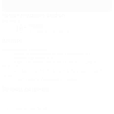
Národný futbalový štadión
Bratislava
Nublado
18°
El campo está excelente
Árbitros
Árbitro
Andris Treimanis
LVA
Árbitros asistentes
Haralds Gudermanis
LVA
Aleksejs Spasennikovs
LVA
Árbitro Asistente de Vídeo
Guillermo Cuadra
Fernandez
ESP
Asistente del Árbitro Asistente de Vídeo
Cesar Soto
Grado
ESP
Cuarto árbitro
Aleksandrs Golubevs
LVA
Dossiers de prensa
Obtén información detallada y actualizada de cada partido.
Ir a los dossier de prensa