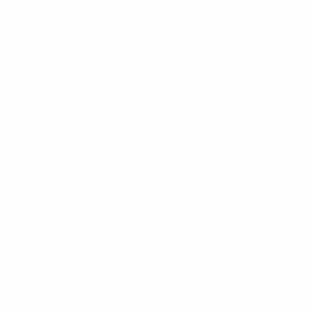
Consigue la app
Ahora no
Eventos del partido