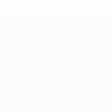
Consigue la app
Ahora no