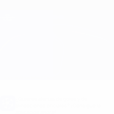
Saltar
al
contenido
Champions League oficial
Consíguela
principal
Resultados en directo y Fantasy
UEFA Champions League
Juventus vs Sporting CP Información del partido
Resumen
Novedades
Información del partido
¿Quieres alertas de goles y de
alineaciones oficiales? ¡Consigue la
aplicación ahora!