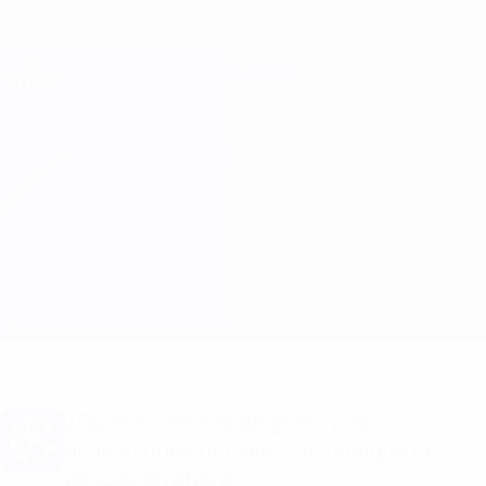
Saltar
al
contenido
Champions League oficial
Consíguela
principal
Resultados en directo y Fantasy
UEFA Champions League
Juventus vs Sporting CP Estadísticas
Resumen
Novedades
Información del partido
¿Quieres alertas de goles y de
alineaciones oficiales? ¡Consigue la
aplicación ahora!