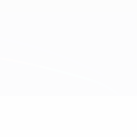
Consíguela