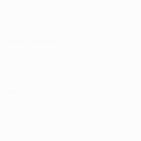
Esperanzados con la idea de vivir una segunda parte apasio
y la aparición del lituano Edgaras Jankauskas en el ataque
pivotes y se limitó a contener el resultado. En el minut
Valerón y Pandiani estuvieron a punto de dar un susto a la
Balones a Jankauskas
Durante el siguiente cuarto de hora, el equipo portugués hi
centrales del Deportivo se mostraron ágiles en la marca, 
aprovechó un balón suelto en la frontal e intentó una vas
desde la derecha a Jankauskas que Molina tuvo que despeja
sale rozando el palo derecho de la portería del Depor.
Expulsión de Andrade
A tres minutos del final, el colegiado expulsó a Andrade 
cayó en área deportivista en una acción con Mauro Silva. El
eliminatoria queda abierta y será el estadio de Riazor quie
© 1998-2026 UEFA. All rights reserved.
Última actualización: miércoles, 21 de 