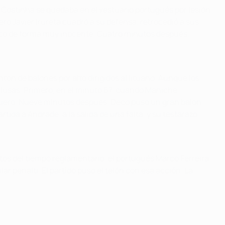
. Costinha se quedaba en el vestuario portugués por lesión
ro Javier Irureta cuadró a su defensa, retrocedió a sus
Deco de forma muy inocente. Cuatro minutos después,
tón de balones por alto dirigidos al lituano. Aunque los
 lusas. Primero, en el minuto 67, cuando Maniche
arguero. Nueve minutos después, Deco puso un gran balón
da a Andrade, a la salida de una falta, y su testarazo
tos del tiempo reglamentario, el portugués Marco Ferreira
ar penalti. El partido puso el telón con esa acción. La