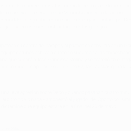
nante, los primeros minutos fueron la prórroga de lo anterior
 luso parecía una señal de que Mourinho buscaba la victoria. Pe
o 55, Benni McCarthy cabeceó un saque de esquina botado por 
 zaga lusa en un buen contraataque de los gallegos.
potecó su centro del campo y el partido se convirtió en un fron
el equipo coruñés estuvo a punto de sucumbir a las embestidas
elina que superó a José Francisco Molina y se estrelló en el l
r con muchos apuros. En el minuto 82, Jankauskas gana la parti
por una leve agresión sobre Deco y cuando pasaban cuatro minu
 árbitro no vio nada y amonestó al jugador del Oporto por simul
n dictamine qué equipo estará en la final del 26 de mayo.
abril de 2004