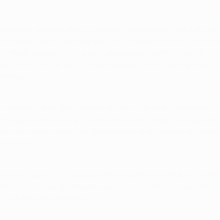
a clara: amarrar atrás e intentar sorprender en alguna jugada
rupciones, faltas cada dos por tres y muy poca convicción atac
e la mejor ocasión (única de su equipo) de la primera parte. U
en control con el pecho, disparaba por encima de la portería d
e ataque.
 ambos equipos, dos hombres se convirtieron en abanderados 
a jugada ensayada, por parte del Oporto y Alberto Luque por l
o estos parámetros, los gallegos añoraban la clase de Juan Ca
a en Riazor.
ración alguna. El único que tenía problemas era Paulo Ferreira,
recibir un par de entradas serias, el catalán tenía que retira
 para la zaga del Oporto.