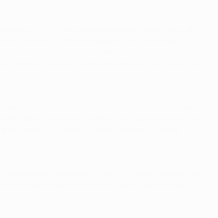
 suelta arriba. Y los jugadores aplicaron esta misiva de
ante. Ni unos ni otros arriesgaban más de la cuenta. A
n centro desde la derecha de Manuel Pablo al punto de
e Vítor Baía. Esta acción amilanó todavía más a los de José
de sus equipos. Deco, que gozó en el minuto quince de
a del Depor. Pero aún así la tónica se repetía: mucho juego
rlos Valerón y recibían un contratiempo: la tarjeta
 lateral derecho del Oporto, que era incapaz de parar las
rse al borde del descanso por un fuerte golpe en el pie