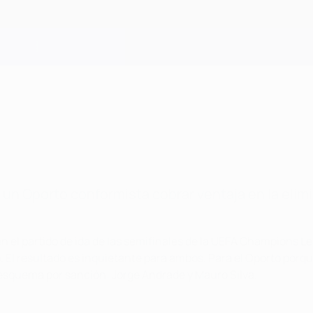
 un Oporto conformista cobrar ventaja en la elimi
n el partido de ida de las semifinales de la UEFA Champions L
El resultado es inquietante para ambos. Para el Oporto porque se
squema por sanción: Jorge Andrade y Mauro Silva.