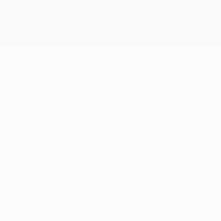
Consíguela
natoria.
eague. La disposición defensiva con la que los conjuntos
 jugará el pase a la final en territorio adversario. Para el