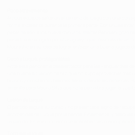
Poco atrevimiento
Ambos equipos saltaron al terreno de juego con una consign
forma excelente durante la primera parte. Continuas inter
pesar de ello, a los nueve minutos, Walter Pandiani gozó d
penalti era recogido por el uruguayo que, después de un bu
Mourinho en su idea de lograr enlazar una buena jugada d
Deco y Luque, protagonistas
Ante este panorama desalentador para las vanguardias de
una buena situación de tiro que no supo aprovechar tras un
brusco y constantes balones aéreos desde las defensas. Baj
amarilla para Mauro Silva que no le permitirá jugar la vuelt
Lesión de Luque
El partido seguía su curso y no presentaba signo de recupe
acometidas de Luque por la banda. Finalmente, y después de 
izquierdo. En ese momento se acababan las preocupaciones
Todo sigue igual