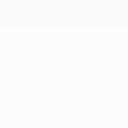
Saltar
al
contenido
Champions League oficial
principal
Resultados en directo y Fantasy
UEFA Champions League
Pendientes de Riazor
miércoles, 21 de abril de 2004
FC Porto - RC Deportivo La Coruña 0-0
La sobriedad defensiva del Deportivo impide a
Por Antonio Terrades Martí
Ni FC Porto ni Deportivo La Coruña arriesgaron en exceso e
saltaron al campo no se quebró en los 90 minutos de juego. 
Depor porque pierde a dos hombres fundamentales en su e