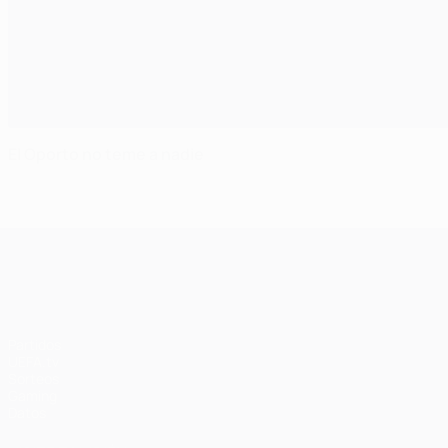
El Oporto no teme a nadie
UEFA Champions League
Partidos
UEFA.tv
Sorteos
Gaming
Datos